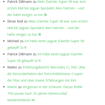
Patrick Dillmann
zu
Mein Daimler Super V8 war zum
ersten Mal bei Jaguar-Spezialist Alex Hartsen – und
der hatte einiges zu tun 🛠️
Elmar Noll
zu
Mein Daimler Super V8 war zum ersten
Mal bei Jaguar-Spezialist Alex Hartsen – und der
hatte einiges zu tun 🛠️
Michael
zu
Ich habe einen Jaguar Daimler Super V8
gekauft! 🥳🥂
Patrick Dillmann
zu
Ich habe einen Jaguar Daimler
Super V8 gekauft! 🥳🥂
Marko
zu
Erfahrungsbericht Mercedes CL 500: Über
die Besonderheiten des fortschrittlichsten Coupés
der 90er und über meine Erfahrungen mit ihm
Martin
zu
Vergessen in der Scheune: Dieser BMW
750i wurde nach 20 Jahren Winterschlaf
wiederentdeckt 💤