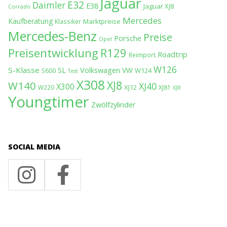
Jaguar
E32
Daimler
E38
Jaguar XJ8
Corrado
Mercedes
Kaufberatung
Marktpreise
Klassiker
Mercedes-Benz
Preise
Porsche
Opel
Preisentwicklung
R129
Roadtrip
Reimport
W126
S-Klasse
SL
Volkswagen
VW
W124
S600
Test
X308
XJ8
W140
XJ40
X300
XJ12
W220
XJ81
XJR
Youngtimer
Zwölfzylinder
SOCIAL MEDIA