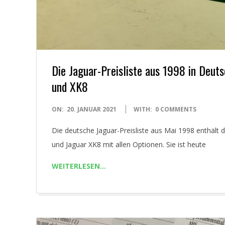
Die Jaguar-Preisliste aus 1998 in Deut
und XK8
2021-
ON:
20. JANUAR 2021
WITH:
0 COMMENTS
01-
Die deutsche Jaguar-Preisliste aus Mai 1998 enthält 
20
und Jaguar XK8 mit allen Optionen. Sie ist heute
WEITERLESEN…