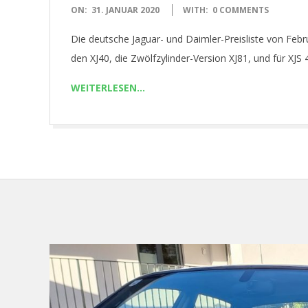
2020-
ON:
31. JANUAR 2020
WITH:
0 COMMENTS
01-
Die deutsche Jaguar- und Daimler-Preisliste von Feb
31
den XJ40, die Zwölfzylinder-Version XJ81, und für XJS 
WEITERLESEN…