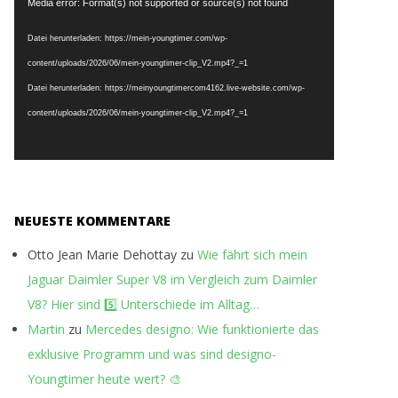
Media error: Format(s) not supported or source(s) not found
Player
Datei herunterladen: https://mein-youngtimer.com/wp-
content/uploads/2026/06/mein-youngtimer-clip_V2.mp4?_=1
Datei herunterladen: https://meinyoungtimercom4162.live-website.com/wp-
content/uploads/2026/06/mein-youngtimer-clip_V2.mp4?_=1
NEUESTE KOMMENTARE
Otto Jean Marie Dehottay
zu
Wie fährt sich mein
Jaguar Daimler Super V8 im Vergleich zum Daimler
V8? Hier sind 5️⃣ Unterschiede im Alltag…
Martin
zu
Mercedes designo: Wie funktionierte das
exklusive Programm und was sind designo-
Youngtimer heute wert? 🎨