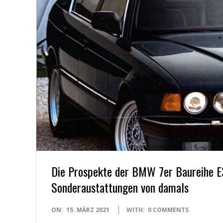
Y
O
U
N
G
T
I
Die Prospekte der BMW 7er Baureihe E32
M
Sonderaustattungen von damals
E
2021-
ON:
15. MÄRZ 2021
WITH:
0 COMMENTS
03-