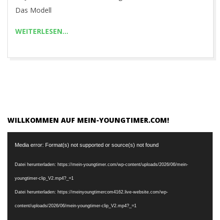
R
Das Modell
.
WEITERLESEN…
C
O
M
WILLKOMMEN AUF MEIN-YOUNGTIMER.COM!
Video-
Media error: Format(s) not supported or source(s) not found
Player
Datei herunterladen: https://mein-youngtimer.com/wp-content/uploads/2026/06/mein-
youngtimer-clip_V2.mp4?_=1
Datei herunterladen: https://meinyoungtimercom4162.live-website.com/wp-
content/uploads/2026/06/mein-youngtimer-clip_V2.mp4?_=1