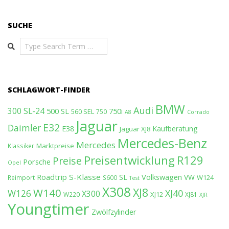
SUCHE
Search
SCHLAGWORT-FINDER
BMW
Audi
300 SL-24
500 SL
750i
560 SEL
750
A8
Corrado
Jaguar
E32
Daimler
E38
Kaufberatung
Jaguar XJ8
Mercedes-Benz
Mercedes
Marktpreise
Klassiker
Preisentwicklung
R129
Preise
Porsche
Opel
Roadtrip
S-Klasse
SL
Volkswagen
VW
W124
Reimport
S600
Test
X308
XJ8
W140
W126
XJ40
X300
XJ12
W220
XJ81
XJR
Youngtimer
Zwölfzylinder