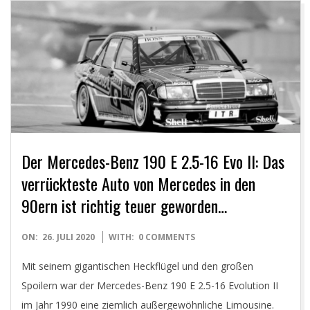
Y
O
U
N
G
Der Mercedes-Benz 190 E 2.5-16 Evo II: Das
T
verrückteste Auto von Mercedes in den
90ern ist richtig teuer geworden…
I
2020-
ON:
26. JULI 2020
WITH:
0 COMMENTS
M
07-
Mit seinem gigantischen Heckflügel und den großen
26
E
Spoilern war der Mercedes-Benz 190 E 2.5-16 Evolution II
im Jahr 1990 eine ziemlich außergewöhnliche Limousine.