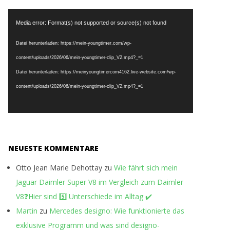
Video-
Media error: Format(s) not supported or source(s) not found
Player
Datei herunterladen: https://mein-youngtimer.com/wp-
content/uploads/2026/06/mein-youngtimer-clip_V2.mp4?_=1
Datei herunterladen: https://meinyoungtimercom4162.live-website.com/wp-
content/uploads/2026/06/mein-youngtimer-clip_V2.mp4?_=1
NEUESTE KOMMENTARE
Otto Jean Marie Dehottay
zu
Wie fährt sich mein
Jaguar Daimler Super V8 im Vergleich zum Daimler
V8❓Hier sind 5️⃣ Unterschiede im Alltag ✔️
Martin
zu
Mercedes designo: Wie funktionierte das
exklusive Programm und was sind designo-