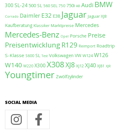
BMW
Audi
300 SL-24
500 SL
750i
560 SEL
750
A8
Jaguar
E32
Daimler
E38
Jaguar XJ8
Corrado
Mercedes
Kaufberatung
Marktpreise
Klassiker
Mercedes-Benz
Preise
Porsche
Opel
Preisentwicklung
R129
Roadtrip
Reimport
W126
S-Klasse
SL
Volkswagen
VW
W124
S600
Test
X308
XJ8
W140
XJ40
X300
XJ12
W220
XJ81
XJR
Youngtimer
Zwölfzylinder
SOCIAL MEDIA