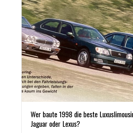
Y
O
U
N
G
T
I
M
Wer baute 1998 die beste Luxuslimousi
E
Jaguar oder Lexus?