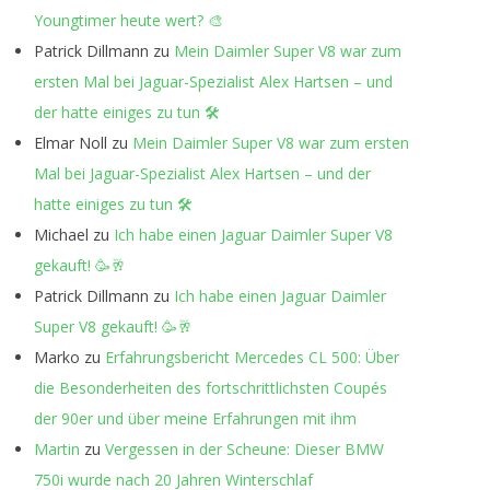
Youngtimer heute wert? 🎨
Patrick Dillmann
zu
Mein Daimler Super V8 war zum
ersten Mal bei Jaguar-Spezialist Alex Hartsen – und
der hatte einiges zu tun 🛠️
Elmar Noll
zu
Mein Daimler Super V8 war zum ersten
Mal bei Jaguar-Spezialist Alex Hartsen – und der
hatte einiges zu tun 🛠️
Michael
zu
Ich habe einen Jaguar Daimler Super V8
gekauft! 🥳🥂
Patrick Dillmann
zu
Ich habe einen Jaguar Daimler
Super V8 gekauft! 🥳🥂
Marko
zu
Erfahrungsbericht Mercedes CL 500: Über
die Besonderheiten des fortschrittlichsten Coupés
der 90er und über meine Erfahrungen mit ihm
Martin
zu
Vergessen in der Scheune: Dieser BMW
750i wurde nach 20 Jahren Winterschlaf