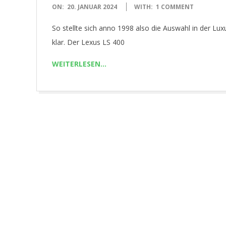
2024-
R
ON:
20. JANUAR 2024
WITH:
1 COMMENT
01-
So stellte sich anno 1998 also die Auswahl in der L
.
20
klar. Der Lexus LS 400
C
WEITERLESEN…
O
M