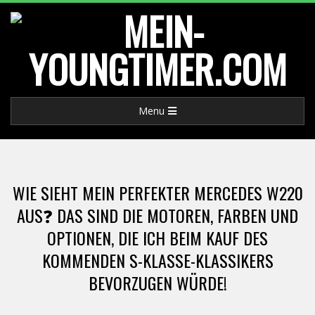
Skip
to
content
M
Primary
Menu
E
Navigation
Menu
I
WIE SIEHT MEIN PERFEKTER MERCEDES W220
N
AUS❓ DAS SIND DIE MOTOREN, FARBEN UND
OPTIONEN, DIE ICH BEIM KAUF DES
-
KOMMENDEN S-KLASSE-KLASSIKERS
Y
BEVORZUGEN WÜRDE!