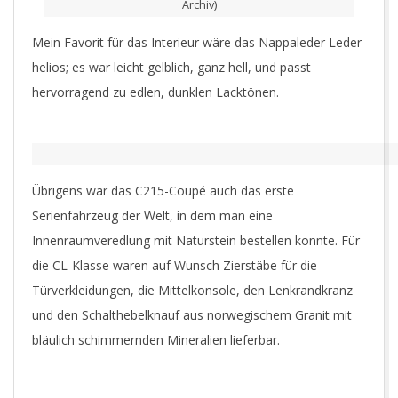
Archiv)
Mein Favorit für das Interieur wäre das Nappaleder Leder
helios; es war leicht gelblich, ganz hell, und passt
hervorragend zu edlen, dunklen Lacktönen.
Übrigens war das C215-Coupé auch das erste
Serienfahrzeug der Welt, in dem man eine
Innenraumveredlung mit Naturstein bestellen konnte. Für
die CL-Klasse waren auf Wunsch Zierstäbe für die
Türverkleidungen, die Mittelkonsole, den Lenkrandkranz
und den Schalthebelknauf aus norwegischem Granit mit
bläulich schimmernden Mineralien lieferbar.
Zierteile designo Labrador blue pearl aus echtem Naturstein
Zi