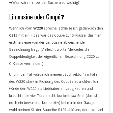
R
➡️Was wäre mir bei der Suche also wichtig?
.
Limousine oder Coupé❓
C
Wenn ich vom
W220
spreche, schließe ich gedanklich den
C215
mit ein – das war das Coupé zur S-Klasse, das hier
O
erstmals eine von der Limousine abweichende
Bezeichnung trägt. (Vielleicht wollte Mercedes die
M
Doppeldeutigkeit der eigentlichen Bezeichnung C220 zur
C-Klasse vermeiden.)
Und in der Tat würde ich meinen „Suchvektor“ im Falle
des W220 stark in Richtung des Coupés ausrichten. Ich
würde den W220 als Liebhaberfahrzeug kaufen und
bräuchte die vier Türen nicht; konkret
würde
er (das ist
noch ein bewusster Konjunktiv) bei mir in der Garage
wohl meinen SL der Baureihe R129 ablösen, der noch viel