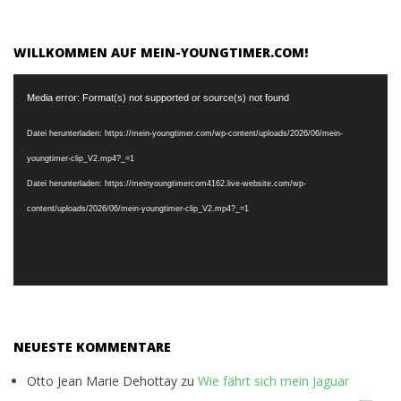
WILLKOMMEN AUF MEIN-YOUNGTIMER.COM!
Video-
Media error: Format(s) not supported or source(s) not found
Player
Datei herunterladen: https://mein-youngtimer.com/wp-content/uploads/2026/06/mein-
youngtimer-clip_V2.mp4?_=1
Datei herunterladen: https://meinyoungtimercom4162.live-website.com/wp-
content/uploads/2026/06/mein-youngtimer-clip_V2.mp4?_=1
NEUESTE KOMMENTARE
Otto Jean Marie Dehottay
zu
Wie fährt sich mein Jaguar