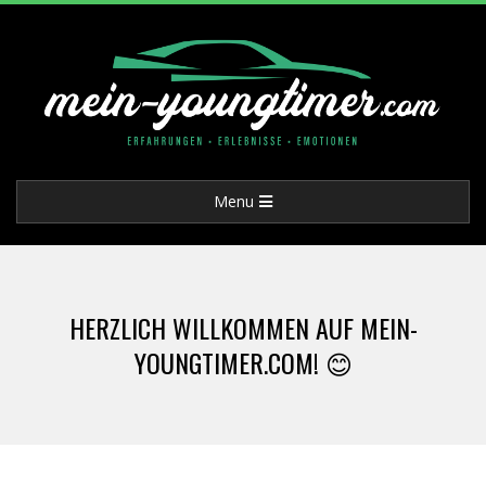
Skip
to
content
M
Primary
Menu
E
Navigation
Menu
I
HERZLICH WILLKOMMEN AUF MEIN-
N
YOUNGTIMER.COM! 😊
-