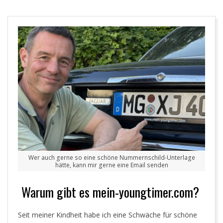
Y
O
U
N
G
T
I
Wer auch gerne so eine schöne Nummernschild-Unterlage
hätte, kann mir gerne eine Email senden
M
Warum gibt es mein-youngtimer.com?
E
Seit meiner Kindheit habe ich eine Schwäche für schöne