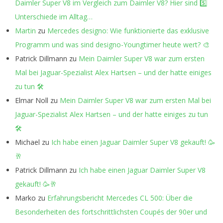
Daimler Super V8 im Vergleich zum Daimler V8? Hier sind 5️⃣
Unterschiede im Alltag…
Martin
zu
Mercedes designo: Wie funktionierte das exklusive
Programm und was sind designo-Youngtimer heute wert? 🎨
Patrick Dillmann
zu
Mein Daimler Super V8 war zum ersten
Mal bei Jaguar-Spezialist Alex Hartsen – und der hatte einiges
zu tun 🛠️
Elmar Noll
zu
Mein Daimler Super V8 war zum ersten Mal bei
Jaguar-Spezialist Alex Hartsen – und der hatte einiges zu tun
🛠️
Michael
zu
Ich habe einen Jaguar Daimler Super V8 gekauft! 🥳
🥂
Patrick Dillmann
zu
Ich habe einen Jaguar Daimler Super V8
gekauft! 🥳🥂
Marko
zu
Erfahrungsbericht Mercedes CL 500: Über die
Besonderheiten des fortschrittlichsten Coupés der 90er und