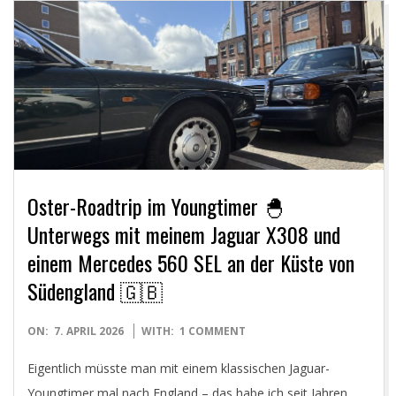
Y
O
U
N
G
Oster-Roadtrip im Youngtimer 🐣
T
Unterwegs mit meinem Jaguar X308 und
einem Mercedes 560 SEL an der Küste von
I
Südengland 🇬🇧
M
2026-
ON:
7. APRIL 2026
WITH:
1 COMMENT
04-
E
Eigentlich müsste man mit einem klassischen Jaguar-
07
Youngtimer mal nach England – das habe ich seit Jahren