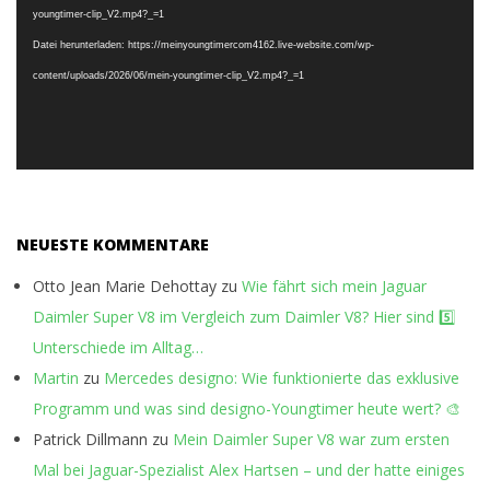
youngtimer-clip_V2.mp4?_=1
Datei herunterladen: https://meinyoungtimercom4162.live-website.com/wp-
content/uploads/2026/06/mein-youngtimer-clip_V2.mp4?_=1
NEUESTE KOMMENTARE
Otto Jean Marie Dehottay
zu
Wie fährt sich mein Jaguar
Daimler Super V8 im Vergleich zum Daimler V8? Hier sind 5️⃣
Unterschiede im Alltag…
Martin
zu
Mercedes designo: Wie funktionierte das exklusive
Programm und was sind designo-Youngtimer heute wert? 🎨
Patrick Dillmann
zu
Mein Daimler Super V8 war zum ersten
Mal bei Jaguar-Spezialist Alex Hartsen – und der hatte einiges