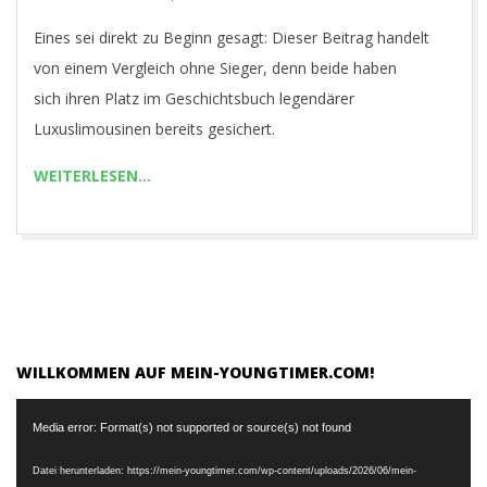
04-
Eines sei direkt zu Beginn gesagt: Dieser Beitrag handelt
28
von einem Vergleich ohne Sieger, denn beide haben
sich ihren Platz im Geschichtsbuch legendärer
Luxuslimousinen bereits gesichert.
WEITERLESEN…
WILLKOMMEN AUF MEIN-YOUNGTIMER.COM!
Video-
Media error: Format(s) not supported or source(s) not found
Player
Datei herunterladen: https://mein-youngtimer.com/wp-content/uploads/2026/06/mein-