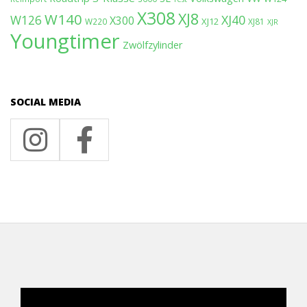
X308
XJ8
W140
W126
XJ40
X300
XJ12
W220
XJ81
XJR
Youngtimer
Zwölfzylinder
SOCIAL MEDIA