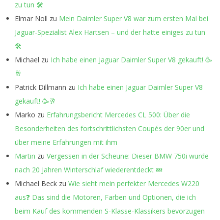
zu tun 🛠️
Elmar Noll
zu
Mein Daimler Super V8 war zum ersten Mal bei
Jaguar-Spezialist Alex Hartsen – und der hatte einiges zu tun
🛠️
Michael
zu
Ich habe einen Jaguar Daimler Super V8 gekauft! 🥳
🥂
Patrick Dillmann
zu
Ich habe einen Jaguar Daimler Super V8
gekauft! 🥳🥂
Marko
zu
Erfahrungsbericht Mercedes CL 500: Über die
Besonderheiten des fortschrittlichsten Coupés der 90er und
über meine Erfahrungen mit ihm
Martin
zu
Vergessen in der Scheune: Dieser BMW 750i wurde
nach 20 Jahren Winterschlaf wiederentdeckt 💤
Michael Beck
zu
Wie sieht mein perfekter Mercedes W220
aus❓ Das sind die Motoren, Farben und Optionen, die ich
beim Kauf des kommenden S-Klasse-Klassikers bevorzugen