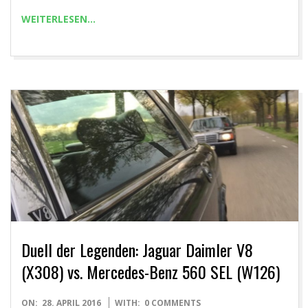
WEITERLESEN…
Duell der Legenden: Jaguar Daimler V8
(X308) vs. Mercedes-Benz 560 SEL (W126)
2016-
ON:
28. APRIL 2016
WITH:
0 COMMENTS