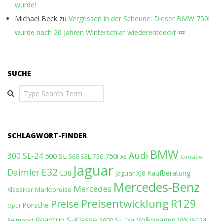
würde!
Michael Beck
zu
Vergessen in der Scheune: Dieser BMW 750i
wurde nach 20 Jahren Winterschlaf wiederentdeckt 💤
SUCHE
Search
SCHLAGWORT-FINDER
BMW
Audi
300 SL-24
500 SL
750i
560 SEL
750
A8
Corrado
Jaguar
E32
Daimler
E38
Kaufberatung
Jaguar XJ8
Mercedes-Benz
Mercedes
Marktpreise
Klassiker
Preisentwicklung
R129
Preise
Porsche
Opel
Roadtrip
S-Klasse
SL
Volkswagen
VW
W124
Reimport
S600
Test