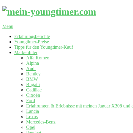
Skip
to
content
mein-
Primary
Menu
youngtimer.com
Navigation
Erfahrungsberichte
Menu
Youngtimer-Preise
Tipps für den Youngtimer-Kauf
Markenfilter
Alfa Romeo
Alpina
Audi
Bentley
BMW
Bugatti
Cadillac
Citroën
Ford
Erfahrungen & Erlebnisse mit meinen Jaguar X308 und 
Lancia
Lexus
Mercedes-Benz
Opel
Peugeot