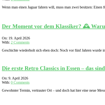
10
Wenn man einen Jaguar fahren will, muss man zwei besitzen: Einen für
Der Moment vor dem Klassiker? 🕰️ Warum 
2026-
On:
19. April 2026
04-
With:
2 Comments
19
Geschichte wiederholt sich eben doch: Noch vor fünf Jahren wurde i
Die erste Retro Classics in Essen – das s
2026-
On:
9. April 2026
04-
With:
0 Comments
09
Gewohnter Termin, vertrauter Ort – und doch hat hier eine neue Mes