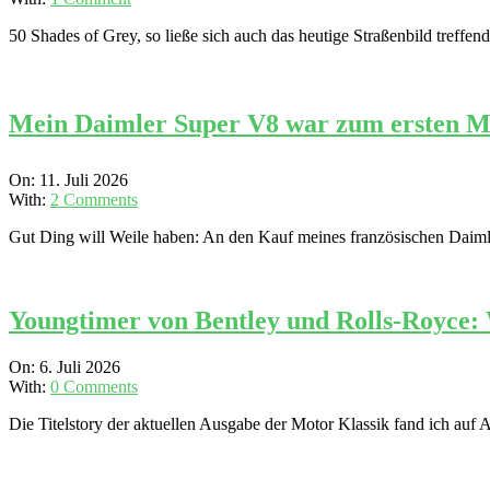
27
50 Shades of Grey, so ließe sich auch das heutige Straßenbild treff
Mein Daimler Super V8 war zum ersten Mal 
2026-
On:
11. Juli 2026
07-
With:
2 Comments
11
Gut Ding will Weile haben: An den Kauf meines französischen Daimler
Youngtimer von Bentley und Rolls-Royce: W
2026-
On:
6. Juli 2026
07-
With:
0 Comments
06
Die Titelstory der aktuellen Ausgabe der Motor Klassik fand ich auf