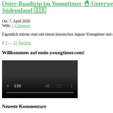
Oster-Roadtrip im Youngtimer 🐣 Unterw
Südengland 🇬🇧
2026-
On:
7. April 2026
04-
With:
1 Comment
07
Eigentlich müsste man mit einem klassischen Jaguar-Youngtimer mal 
Seitennummerierung
1
2
…
12
Nächste
der
Willkommen auf mein-youngtimer.com!
Beiträge
Neueste Kommentare