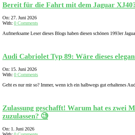
Bereit für die Fahrt mit dem Jaguar XJ40?
2026-
On:
27. Juni 2026
06-
With:
0 Comments
27
Aufmerksame Leser dieses Blogs haben diesen schönen 1993er Jaguar 
Audi Cabriolet Typ 89: Wäre dieses elegan
2026-
On:
15. Juni 2026
06-
With:
0 Comments
15
Geht es nur mir so? Immer, wenn ich ein halbwegs gut erhaltenes Audi
Zulassung geschafft! Warum hat es zwei M
zuzulassen? 🧐
2026-
On:
1. Juni 2026
06-
With:
0 Comments