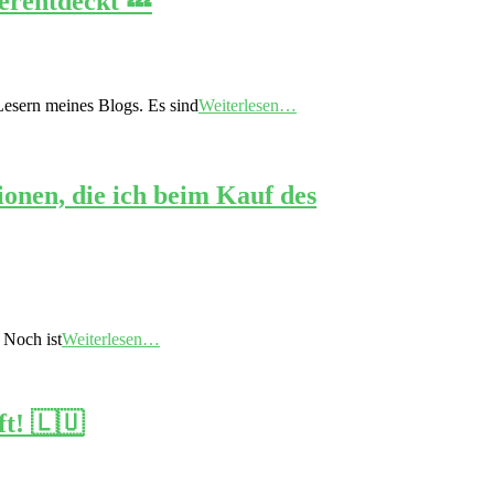
erentdeckt 💤
Lesern meines Blogs. Es sind
Weiterlesen…
onen, die ich beim Kauf des
 Noch ist
Weiterlesen…
t! 🇱🇺