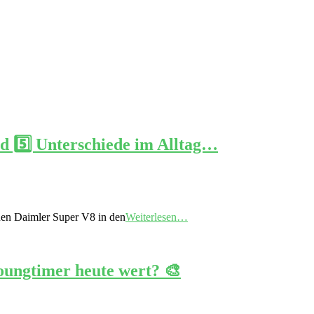
d 5️⃣ Unterschiede im Alltag…
uen Daimler Super V8 in den
Weiterlesen…
oungtimer heute wert? 🎨