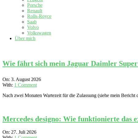
Porsche
Renault
Rolls-Royce
Saab
Volvo
Volkswagen
Über mich
Wie fährt sich mein Jaguar Daimler Super
2026-
On:
3. August 2026
08-
With:
1 Comment
03
Nach zwei Monaten Wartezeit für die Zulassung (siehe mein Bericht
Mercedes designo: Wie funktionierte das 
2026-
On:
27. Juli 2026
07-
With:
1 Comment