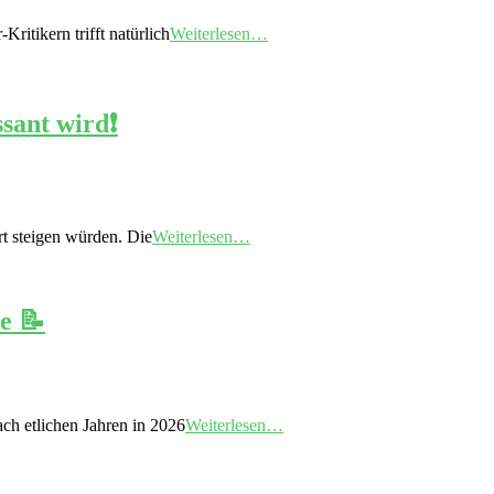
itikern trifft natürlich
Weiterlesen…
ant wird❗️
t steigen würden. Die
Weiterlesen…
e 📝
ch etlichen Jahren in 2026
Weiterlesen…