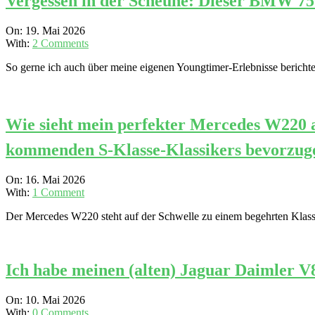
Vergessen in der Scheune: Dieser BMW 75
2026-
On:
19. Mai 2026
05-
With:
2 Comments
19
So gerne ich auch über meine eigenen Youngtimer-Erlebnisse berichte
Wie sieht mein perfekter Mercedes W220 a
kommenden S-Klasse-Klassikers bevorzug
2026-
On:
16. Mai 2026
05-
With:
1 Comment
16
Der Mercedes W220 steht auf der Schwelle zu einem begehrten Klassike
Ich habe meinen (alten) Jaguar Daimler V
2026-
On:
10. Mai 2026
05-
With:
0 Comments