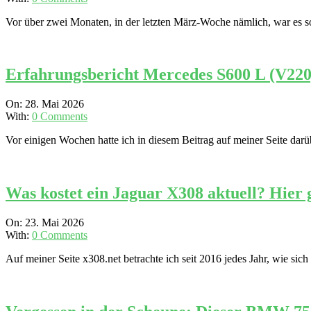
01
Vor über zwei Monaten, in der letzten März-Woche nämlich, war es s
Erfahrungsbericht Mercedes S600 L (V220
2026-
On:
28. Mai 2026
05-
With:
0 Comments
28
Vor einigen Wochen hatte ich in diesem Beitrag auf meiner Seite da
Was kostet ein Jaguar X308 aktuell? Hier g
2026-
On:
23. Mai 2026
05-
With:
0 Comments
23
Auf meiner Seite x308.net betrachte ich seit 2016 jedes Jahr, wie sic