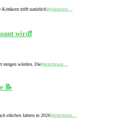
itikern trifft natürlich
Weiterlesen…
ant wird❗️
t steigen würden. Die
Weiterlesen…
e 📝
ch etlichen Jahren in 2026
Weiterlesen…