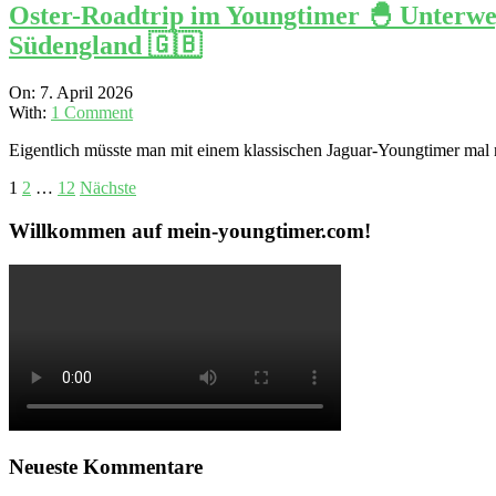
Oster-Roadtrip im Youngtimer 🐣 Unterw
Südengland 🇬🇧
2026-
On:
7. April 2026
04-
With:
1 Comment
07
Eigentlich müsste man mit einem klassischen Jaguar-Youngtimer mal 
Seitennummerierung
1
2
…
12
Nächste
der
Willkommen auf mein-youngtimer.com!
Beiträge
Neueste Kommentare