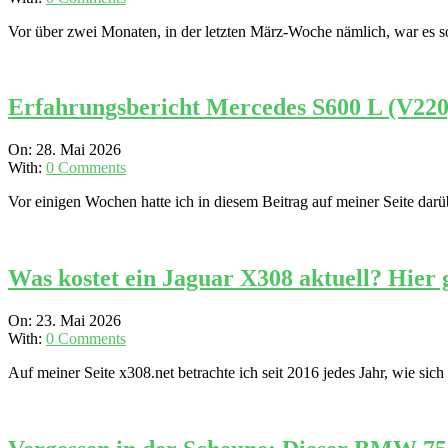
01
Vor über zwei Monaten, in der letzten März-Woche nämlich, war es s
Erfahrungsbericht Mercedes S600 L (V220
2026-
On:
28. Mai 2026
05-
With:
0 Comments
28
Vor einigen Wochen hatte ich in diesem Beitrag auf meiner Seite da
Was kostet ein Jaguar X308 aktuell? Hier g
2026-
On:
23. Mai 2026
05-
With:
0 Comments
23
Auf meiner Seite x308.net betrachte ich seit 2016 jedes Jahr, wie sic