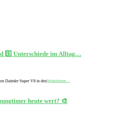
d 5️⃣ Unterschiede im Alltag…
uen Daimler Super V8 in den
Weiterlesen…
oungtimer heute wert? 🎨