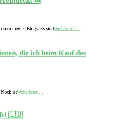
erentdeckt 💤
Lesern meines Blogs. Es sind
Weiterlesen…
onen, die ich beim Kauf des
 Noch ist
Weiterlesen…
t! 🇱🇺