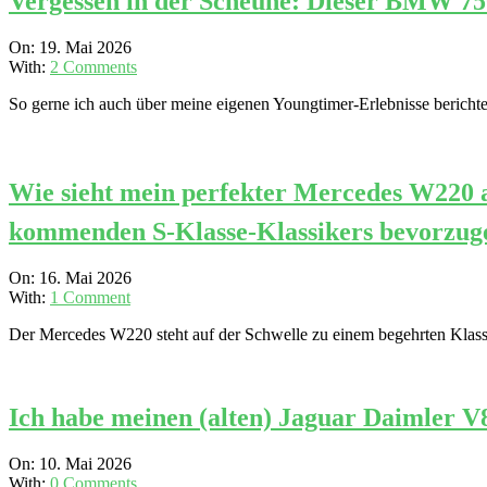
Vergessen in der Scheune: Dieser BMW 75
2026-
On:
19. Mai 2026
05-
With:
2 Comments
19
So gerne ich auch über meine eigenen Youngtimer-Erlebnisse berichte
Wie sieht mein perfekter Mercedes W220 a
kommenden S-Klasse-Klassikers bevorzug
2026-
On:
16. Mai 2026
05-
With:
1 Comment
16
Der Mercedes W220 steht auf der Schwelle zu einem begehrten Klassike
Ich habe meinen (alten) Jaguar Daimler V
2026-
On:
10. Mai 2026
05-
With:
0 Comments