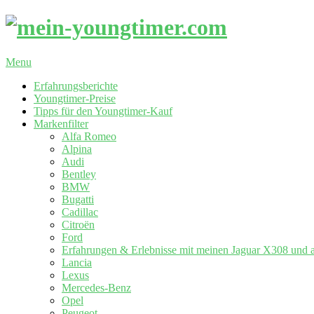
Skip
to
content
mein-
Primary
Menu
youngtimer.com
Navigation
Erfahrungsberichte
Menu
Youngtimer-Preise
Tipps für den Youngtimer-Kauf
Markenfilter
Alfa Romeo
Alpina
Audi
Bentley
BMW
Bugatti
Cadillac
Citroën
Ford
Erfahrungen & Erlebnisse mit meinen Jaguar X308 und 
Lancia
Lexus
Mercedes-Benz
Opel
Peugeot