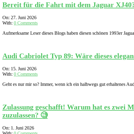
Bereit für die Fahrt mit dem Jaguar XJ40?
2026-
On:
27. Juni 2026
06-
With:
0 Comments
27
Aufmerksame Leser dieses Blogs haben diesen schönen 1993er Jaguar 
Audi Cabriolet Typ 89: Wäre dieses elegan
2026-
On:
15. Juni 2026
06-
With:
0 Comments
15
Geht es nur mir so? Immer, wenn ich ein halbwegs gut erhaltenes Audi
Zulassung geschafft! Warum hat es zwei M
zuzulassen? 🧐
2026-
On:
1. Juni 2026
06-
With:
0 Comments