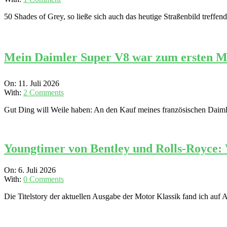
27
50 Shades of Grey, so ließe sich auch das heutige Straßenbild treff
Mein Daimler Super V8 war zum ersten Mal 
2026-
On:
11. Juli 2026
07-
With:
2 Comments
11
Gut Ding will Weile haben: An den Kauf meines französischen Daimler
Youngtimer von Bentley und Rolls-Royce: W
2026-
On:
6. Juli 2026
07-
With:
0 Comments
06
Die Titelstory der aktuellen Ausgabe der Motor Klassik fand ich auf