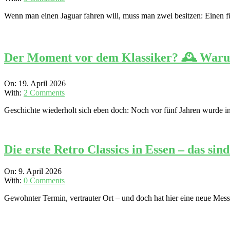
10
Wenn man einen Jaguar fahren will, muss man zwei besitzen: Einen für
Der Moment vor dem Klassiker? 🕰️ Warum 
2026-
On:
19. April 2026
04-
With:
2 Comments
19
Geschichte wiederholt sich eben doch: Noch vor fünf Jahren wurde i
Die erste Retro Classics in Essen – das s
2026-
On:
9. April 2026
04-
With:
0 Comments
09
Gewohnter Termin, vertrauter Ort – und doch hat hier eine neue Mes