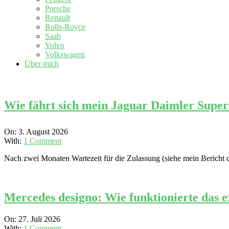
Porsche
Renault
Rolls-Royce
Saab
Volvo
Volkswagen
Über mich
Wie fährt sich mein Jaguar Daimler Super
2026-
On:
3. August 2026
08-
With:
1 Comment
03
Nach zwei Monaten Wartezeit für die Zulassung (siehe mein Bericht
Mercedes designo: Wie funktionierte das 
2026-
On:
27. Juli 2026
07-
With:
1 Comment