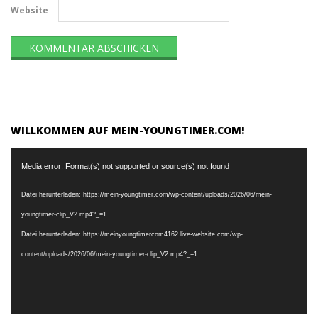
Website
WILLKOMMEN AUF MEIN-YOUNGTIMER.COM!
Video-
Media error: Format(s) not supported or source(s) not found
Player
Datei herunterladen: https://mein-youngtimer.com/wp-content/uploads/2026/06/mein-
youngtimer-clip_V2.mp4?_=1
Datei herunterladen: https://meinyoungtimercom4162.live-website.com/wp-
content/uploads/2026/06/mein-youngtimer-clip_V2.mp4?_=1