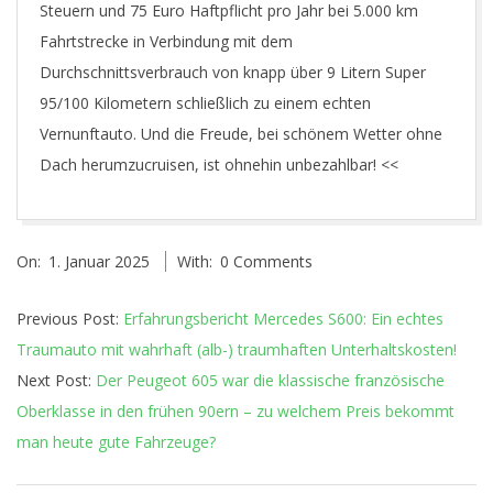
Steuern und 75 Euro Haftpflicht pro Jahr bei 5.000 km
Fahrtstrecke in Verbindung mit dem
Durchschnittsverbrauch von knapp über 9 Litern Super
95/100 Kilometern schließlich zu einem echten
Vernunftauto. Und die Freude, bei schönem Wetter ohne
Dach herumzucruisen, ist ohnehin unbezahlbar! <<
2025-
On:
1. Januar 2025
With:
0 Comments
01-
01
Previous Post:
Erfahrungsbericht Mercedes S600: Ein echtes
Traumauto mit wahrhaft (alb-) traumhaften Unterhaltskosten!
Next Post:
Der Peugeot 605 war die klassische französische
Oberklasse in den frühen 90ern – zu welchem Preis bekommt
man heute gute Fahrzeuge?