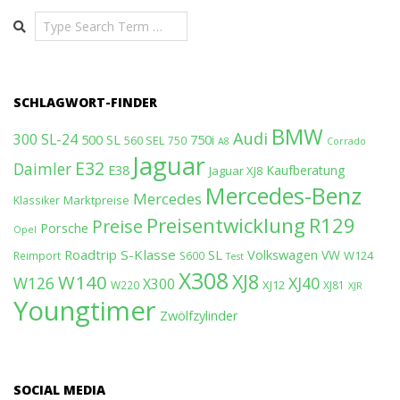
Search
SCHLAGWORT-FINDER
BMW
Audi
300 SL-24
500 SL
750i
560 SEL
750
A8
Corrado
Jaguar
E32
Daimler
E38
Kaufberatung
Jaguar XJ8
Mercedes-Benz
Mercedes
Marktpreise
Klassiker
Preisentwicklung
R129
Preise
Porsche
Opel
Roadtrip
S-Klasse
SL
Volkswagen
VW
W124
Reimport
S600
Test
X308
XJ8
W140
W126
XJ40
X300
XJ12
W220
XJ81
XJR
Youngtimer
Zwölfzylinder
SOCIAL MEDIA