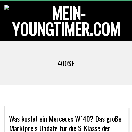
Skip
to
content
M
Primary
E
Navigation
400SE
Menu
I
N
-
Y
Was kostet ein Mercedes W140? Das große
Marktpreis-Update für die S-Klasse der