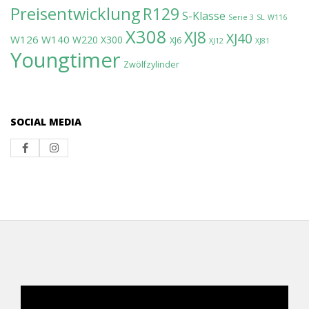
Preisentwicklung
R129
S-Klasse
Serie 3
SL
W116
X308
XJ8
XJ40
W126
W140
W220
X300
XJ6
XJ12
XJ81
Youngtimer
Zwölfzylinder
SOCIAL MEDIA