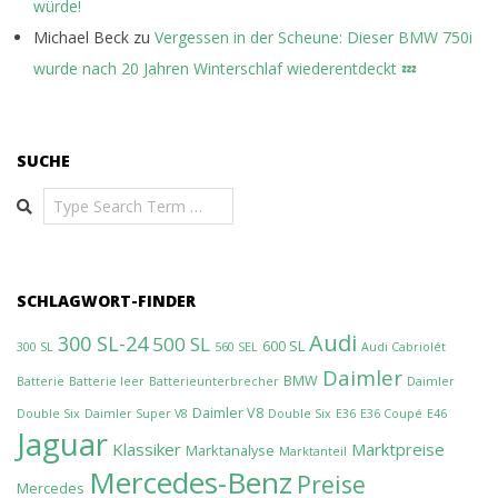
würde!
Michael Beck
zu
Vergessen in der Scheune: Dieser BMW 750i
wurde nach 20 Jahren Winterschlaf wiederentdeckt 💤
SUCHE
Search
SCHLAGWORT-FINDER
Audi
300 SL-24
500 SL
600 SL
300 SL
560 SEL
Audi Cabriolét
Daimler
BMW
Batterie
Batterie leer
Batterieunterbrecher
Daimler
Daimler V8
Double Six
Daimler Super V8
Double Six
E36
E36 Coupé
E46
Jaguar
Klassiker
Marktpreise
Marktanalyse
Marktanteil
Mercedes-Benz
Preise
Mercedes