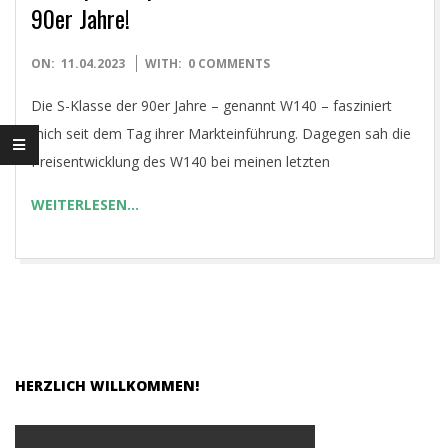
O
90er Jahre!
U
2023-
ON:
11.04.2023
WITH:
0 COMMENTS
04-
N
Die S-Klasse der 90er Jahre – genannt W140 – fasziniert
11
mich seit dem Tag ihrer Markteinführung. Dagegen sah die
G
Preisentwicklung des W140 bei meinen letzten
WEITERLESEN…
T
I
M
E
HERZLICH WILLKOMMEN!