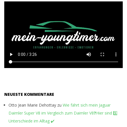
R
.
C
O
M
NEUESTE KOMMENTARE
Otto Jean Marie Dehottay
zu
Wie fährt sich mein Jaguar
Daimler Super V8 im Vergleich zum Daimler V8❓Hier sind 5️⃣
Unterschiede im Alltag ✔️