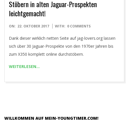
O
Stöbern in alten Jaguar-Prospekten
leichtgemacht!
U
2017-
ON:
22. OKTOBER 2017
WITH:
0 COMMENTS
N
10-
Dank dieser wirklich netten Seite auf jag-lovers.org lassen
22
G
sich über 30 Jaguar-Prospekte von den 1970er Jahren bis
zum X350 komplett online durchstöbern.
T
WEITERLESEN…
I
M
E
WILLKOMMEN AUF MEIN-YOUNGTIMER.COM!