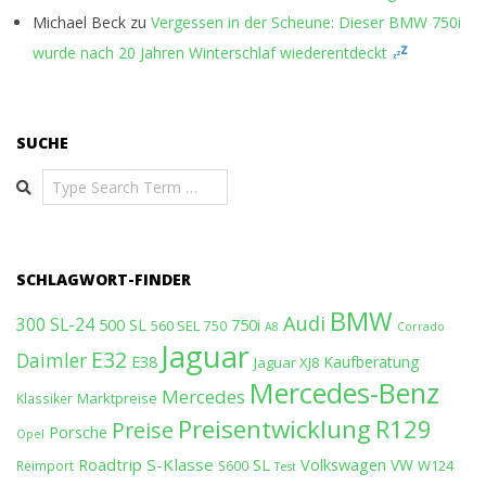
Michael Beck
zu
Vergessen in der Scheune: Dieser BMW 750i
wurde nach 20 Jahren Winterschlaf wiederentdeckt
SUCHE
Search
SCHLAGWORT-FINDER
BMW
Audi
300 SL-24
500 SL
750i
560 SEL
750
A8
Corrado
Jaguar
E32
Daimler
E38
Kaufberatung
Jaguar XJ8
Mercedes-Benz
Mercedes
Marktpreise
Klassiker
Preisentwicklung
R129
Preise
Porsche
Opel
Roadtrip
S-Klasse
SL
Volkswagen
VW
W124
Reimport
S600
Test