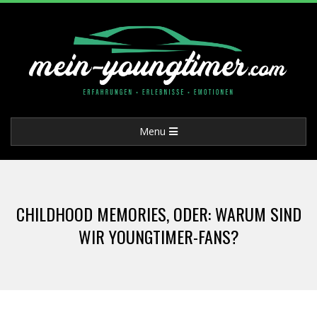
Skip
to
content
M
Primary
Menu
E
Navigation
Menu
I
CHILDHOOD MEMORIES, ODER: WARUM SIND
N
WIR YOUNGTIMER-FANS?
-