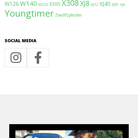
X308
XJ8
W140
W126
XJ40
X300
XJ12
W220
XJ81
XJR
Youngtimer
Zwölfzylinder
SOCIAL MEDIA