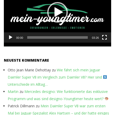
00:00
03:26
NEUESTE KOMMENTARE
Otto Jean Marie Dehottay
zu
Wie fährt sich mein Jaguar
Daimler Super V8 im Vergleich zum Daimler V8? Hier sind
Unterschiede im Alltag…
Martin
zu
Mercedes designo: Wie funktionierte das exklusive
Programm und was sind designo-Youngtimer heute wert?
Patrick Dillmann
zu
Mein Daimler Super V8 war zum ersten
Mal bei Jaguar-Spezialist Alex Hartsen – und der hatte einiges