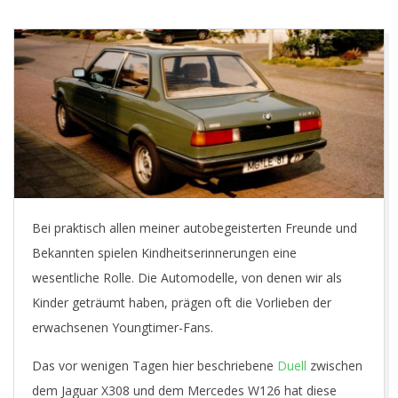
Y
O
U
N
G
T
Bei praktisch allen meiner autobegeisterten Freunde und
Bekannten spielen Kindheitserinnerungen eine
I
wesentliche Rolle. Die Automodelle, von denen wir als
Kinder geträumt haben, prägen oft die Vorlieben der
M
erwachsenen Youngtimer-Fans.
E
Das vor wenigen Tagen hier beschriebene
Duell
zwischen
dem Jaguar X308 und dem Mercedes W126 hat diese