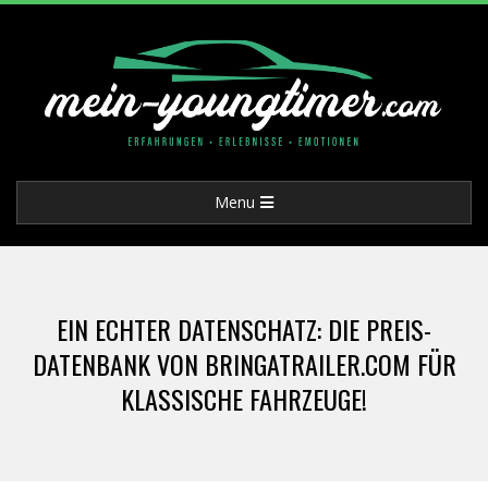
Skip
to
content
M
Primary
Menu
E
Navigation
Menu
I
EIN ECHTER DATENSCHATZ: DIE PREIS-
N
DATENBANK VON BRINGATRAILER.COM FÜR
KLASSISCHE FAHRZEUGE!
-