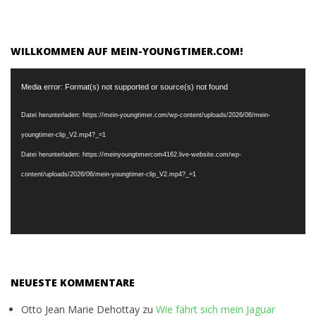
WILLKOMMEN AUF MEIN-YOUNGTIMER.COM!
Video-
Media error: Format(s) not supported or source(s) not found
Player
Datei herunterladen: https://mein-youngtimer.com/wp-content/uploads/2026/06/mein-
youngtimer-clip_V2.mp4?_=1
Datei herunterladen: https://meinyoungtimercom4162.live-website.com/wp-
content/uploads/2026/06/mein-youngtimer-clip_V2.mp4?_=1
NEUESTE KOMMENTARE
Otto Jean Marie Dehottay
zu
Wie fährt sich mein Jaguar