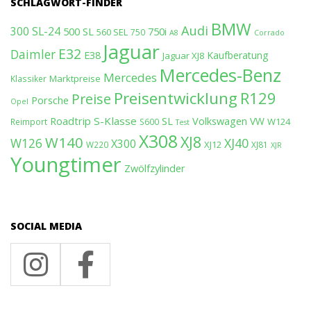
SCHLAGWORT-FINDER
BMW
Audi
300 SL-24
500 SL
750i
560 SEL
750
A8
Corrado
Jaguar
E32
Daimler
E38
Kaufberatung
Jaguar XJ8
Mercedes-Benz
Mercedes
Marktpreise
Klassiker
Preisentwicklung
R129
Preise
Porsche
Opel
Roadtrip
S-Klasse
SL
Volkswagen
VW
W124
Reimport
S600
Test
X308
XJ8
W140
W126
XJ40
X300
XJ12
W220
XJ81
XJR
Youngtimer
Zwölfzylinder
SOCIAL MEDIA