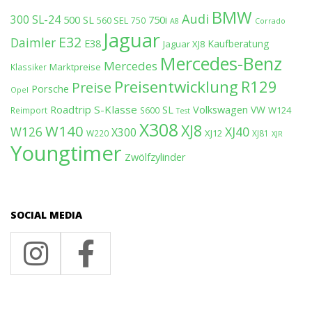
BMW
Audi
300 SL-24
500 SL
750i
560 SEL
750
A8
Corrado
Jaguar
E32
Daimler
E38
Kaufberatung
Jaguar XJ8
Mercedes-Benz
Mercedes
Marktpreise
Klassiker
Preisentwicklung
R129
Preise
Porsche
Opel
Roadtrip
S-Klasse
SL
Volkswagen
VW
W124
Reimport
S600
Test
X308
XJ8
W140
W126
XJ40
X300
XJ12
W220
XJ81
XJR
Youngtimer
Zwölfzylinder
SOCIAL MEDIA