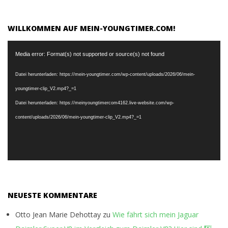
WILLKOMMEN AUF MEIN-YOUNGTIMER.COM!
Video-
Media error: Format(s) not supported or source(s) not found
Player
Datei herunterladen: https://mein-youngtimer.com/wp-content/uploads/2026/06/mein-
youngtimer-clip_V2.mp4?_=1
Datei herunterladen: https://meinyoungtimercom4162.live-website.com/wp-
content/uploads/2026/06/mein-youngtimer-clip_V2.mp4?_=1
NEUESTE KOMMENTARE
Otto Jean Marie Dehottay
zu
Wie fährt sich mein Jaguar