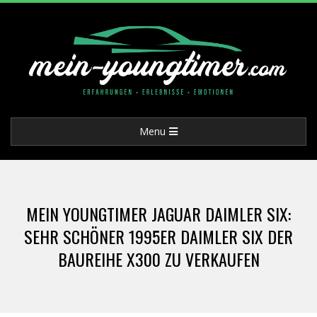
Skip
to
content
M
Primary
Menu
E
Navigation
Menu
I
MEIN YOUNGTIMER JAGUAR DAIMLER SIX:
N
SEHR SCHÖNER 1995ER DAIMLER SIX DER
BAUREIHE X300 ZU VERKAUFEN
-