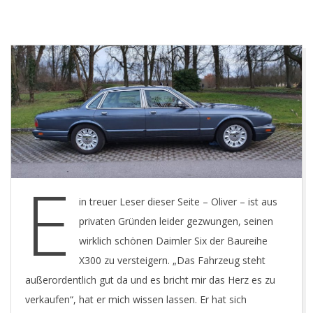
Y
O
U
N
G
T
E
in treuer Leser dieser Seite – Oliver – ist aus
I
privaten Gründen leider gezwungen, seinen
wirklich schönen Daimler Six der Baureihe
M
X300 zu versteigern. „Das Fahrzeug steht
außerordentlich gut da und es bricht mir das Herz es zu
E
verkaufen“, hat er mich wissen lassen. Er hat sich