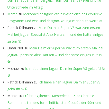
Daimler Super V8 im Vergleich zum Daimler V8? Hier sind 5️⃣
Unterschiede im Alltag…
Martin
zu
Mercedes designo: Wie funktionierte das exklusive
Programm und was sind designo-Youngtimer heute wert? 🎨
Patrick Dillmann
zu
Mein Daimler Super V8 war zum ersten
Mal bei Jaguar-Spezialist Alex Hartsen – und der hatte einiges
zu tun 🛠️
Elmar Noll
zu
Mein Daimler Super V8 war zum ersten Mal bei
Jaguar-Spezialist Alex Hartsen – und der hatte einiges zu tun
🛠️
Michael
zu
Ich habe einen Jaguar Daimler Super V8 gekauft! 🥳
🥂
Patrick Dillmann
zu
Ich habe einen Jaguar Daimler Super V8
gekauft! 🥳🥂
Marko
zu
Erfahrungsbericht Mercedes CL 500: Über die
Besonderheiten des fortschrittlichsten Coupés der 90er und