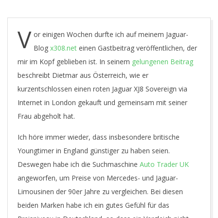
O
U
V
or einigen Wochen durfte ich auf meinem Jaguar-
Blog
x308.net
einen Gastbeitrag veröffentlichen, der
N
mir im Kopf geblieben ist. In seinem
gelungenen Beitrag
beschreibt Dietmar aus Österreich, wie er
G
kurzentschlossen einen roten Jaguar XJ8 Sovereign via
Internet in London gekauft und gemeinsam mit seiner
T
Frau abgeholt hat.
I
Ich höre immer wieder, dass insbesondere britische
Youngtimer in England günstiger zu haben seien.
M
Deswegen habe ich die Suchmaschine
Auto Trader UK
angeworfen, um Preise von Mercedes- und Jaguar-
E
Limousinen der 90er Jahre zu vergleichen. Bei diesen
beiden Marken habe ich ein gutes Gefühl für das