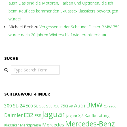
aus❓ Das sind die Motoren, Farben und Optionen, die ich
beim Kauf des kommenden S-Klasse-Klassikers bevorzugen
würde!
Michael Beck
zu
Vergessen in der Scheune: Dieser BMW 750i
wurde nach 20 Jahren Winterschlaf wiederentdeckt 💤
SUCHE
Search
SCHLAGWORT-FINDER
BMW
Audi
300 SL-24
500 SL
750i
560 SEL
750
A8
Corrado
Jaguar
E32
Daimler
E38
Kaufberatung
Jaguar XJ8
Mercedes-Benz
Mercedes
Marktpreise
Klassiker