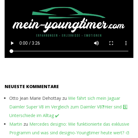
NEUESTE KOMMENTARE
Otto Jean Marie Dehottay
zu
Wie fährt sich mein Jaguar
Daimler Super V8 im Vergleich zum Daimler V8❓Hier sind 5️⃣
Unterschiede im Alltag ✔️
Martin
zu
Mercedes designo: Wie funktionierte das exklusive
Programm und was sind designo-Youngtimer heute wert? 🎨