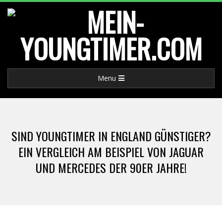
Skip
to
content
M
Primary
Menu
E
Navigation
Menu
I
SIND YOUNGTIMER IN ENGLAND GÜNSTIGER?
N
EIN VERGLEICH AM BEISPIEL VON JAGUAR
UND MERCEDES DER 90ER JAHRE!
-
Y