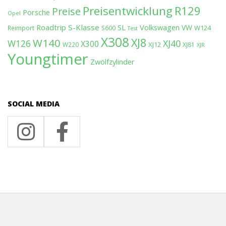
Preisentwicklung
R129
Preise
Porsche
Opel
Roadtrip
S-Klasse
SL
Volkswagen
VW
W124
Reimport
S600
Test
X308
XJ8
W140
W126
XJ40
X300
XJ12
W220
XJ81
XJR
Youngtimer
Zwölfzylinder
SOCIAL MEDIA