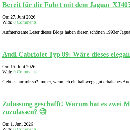
Bereit für die Fahrt mit dem Jaguar XJ40?
2026-
On:
27. Juni 2026
06-
With:
0 Comments
27
Aufmerksame Leser dieses Blogs haben diesen schönen 1993er Jaguar 
Audi Cabriolet Typ 89: Wäre dieses elegan
2026-
On:
15. Juni 2026
06-
With:
0 Comments
15
Geht es nur mir so? Immer, wenn ich ein halbwegs gut erhaltenes Audi
Zulassung geschafft! Warum hat es zwei M
zuzulassen? 🧐
2026-
On:
1. Juni 2026
06-
With:
0 Comments