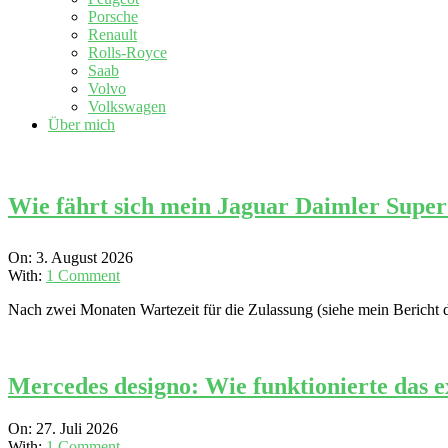
Porsche
Renault
Rolls-Royce
Saab
Volvo
Volkswagen
Über mich
Wie fährt sich mein Jaguar Daimler Super
2026-
On:
3. August 2026
08-
With:
1 Comment
03
Nach zwei Monaten Wartezeit für die Zulassung (siehe mein Bericht
Mercedes designo: Wie funktionierte das 
2026-
On:
27. Juli 2026
07-
With:
1 Comment