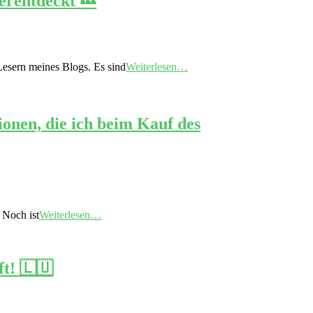
erentdeckt 💤
Lesern meines Blogs. Es sind
Weiterlesen…
onen, die ich beim Kauf des
 Noch ist
Weiterlesen…
t! 🇱🇺