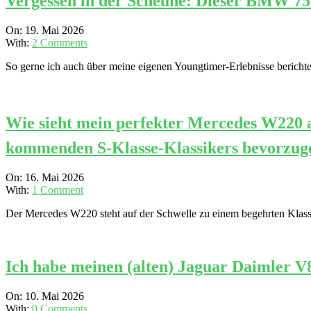
Vergessen in der Scheune: Dieser BMW 75
2026-
On:
19. Mai 2026
05-
With:
2 Comments
19
So gerne ich auch über meine eigenen Youngtimer-Erlebnisse berichte
Wie sieht mein perfekter Mercedes W220 a
kommenden S-Klasse-Klassikers bevorzug
2026-
On:
16. Mai 2026
05-
With:
1 Comment
16
Der Mercedes W220 steht auf der Schwelle zu einem begehrten Klassike
Ich habe meinen (alten) Jaguar Daimler V
2026-
On:
10. Mai 2026
05-
With:
0 Comments