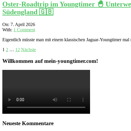
Oster-Roadtrip im Youngtimer 🐣 Unterw
Südengland 🇬🇧
2026-
On:
7. April 2026
04-
With:
1 Comment
07
Eigentlich müsste man mit einem klassischen Jaguar-Youngtimer mal 
Seitennummerierung
1
2
…
12
Nächste
der
Willkommen auf mein-youngtimer.com!
Beiträge
Neueste Kommentare