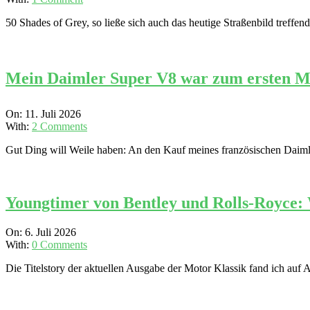
27
50 Shades of Grey, so ließe sich auch das heutige Straßenbild treff
Mein Daimler Super V8 war zum ersten Mal 
2026-
On:
11. Juli 2026
07-
With:
2 Comments
11
Gut Ding will Weile haben: An den Kauf meines französischen Daimler
Youngtimer von Bentley und Rolls-Royce: W
2026-
On:
6. Juli 2026
07-
With:
0 Comments
06
Die Titelstory der aktuellen Ausgabe der Motor Klassik fand ich auf