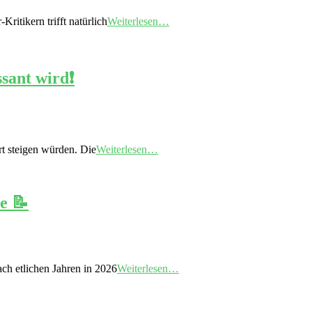
itikern trifft natürlich
Weiterlesen…
ant wird❗️
t steigen würden. Die
Weiterlesen…
e 📝
ch etlichen Jahren in 2026
Weiterlesen…