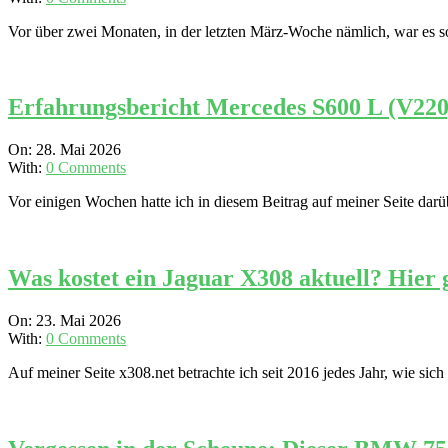
01
Vor über zwei Monaten, in der letzten März-Woche nämlich, war es s
Erfahrungsbericht Mercedes S600 L (V220
2026-
On:
28. Mai 2026
05-
With:
0 Comments
28
Vor einigen Wochen hatte ich in diesem Beitrag auf meiner Seite da
Was kostet ein Jaguar X308 aktuell? Hier g
2026-
On:
23. Mai 2026
05-
With:
0 Comments
23
Auf meiner Seite x308.net betrachte ich seit 2016 jedes Jahr, wie sic