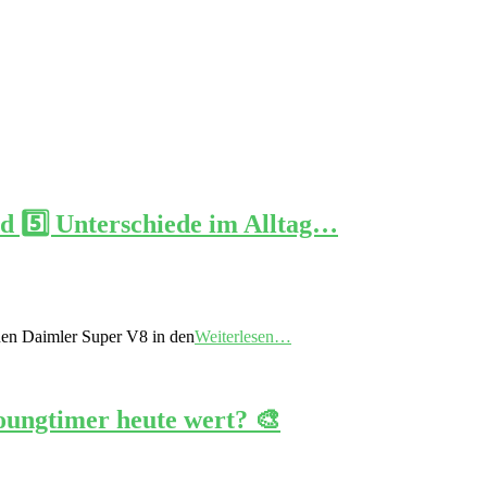
d 5️⃣ Unterschiede im Alltag…
uen Daimler Super V8 in den
Weiterlesen…
oungtimer heute wert? 🎨