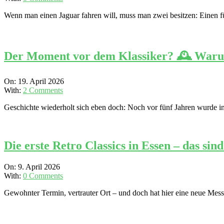
10
Wenn man einen Jaguar fahren will, muss man zwei besitzen: Einen für
Der Moment vor dem Klassiker? 🕰️ Warum 
2026-
On:
19. April 2026
04-
With:
2 Comments
19
Geschichte wiederholt sich eben doch: Noch vor fünf Jahren wurde i
Die erste Retro Classics in Essen – das s
2026-
On:
9. April 2026
04-
With:
0 Comments
09
Gewohnter Termin, vertrauter Ort – und doch hat hier eine neue Mes