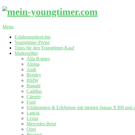
Skip
to
content
mein-
Primary
Menu
youngtimer.com
Navigation
Erfahrungsberichte
Menu
Youngtimer-Preise
Tipps für den Youngtimer-Kauf
Markenfilter
Alfa Romeo
Alpina
Audi
Bentley
BMW
Bugatti
Cadillac
Citroën
Ford
Erfahrungen & Erlebnisse mit meinen Jaguar X308 und 
Lancia
Lexus
Mercedes-Benz
Opel
Peugeot