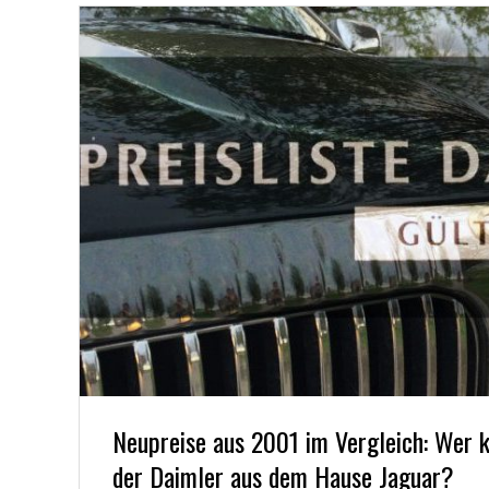
R
.
C
O
M
Neupreise aus 2001 im Vergleich: Wer k
der Daimler aus dem Hause Jaguar?