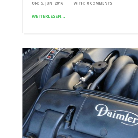
2016-
ON:
5. JUNI 2016
WITH:
0 COMMENTS
06-
WEITERLESEN…
05