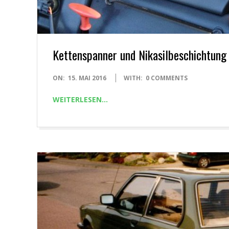
Kettenspanner und Nikasilbeschichtung
2016-
ON:
15. MAI 2016
WITH:
0 COMMENTS
05-
WEITERLESEN…
15