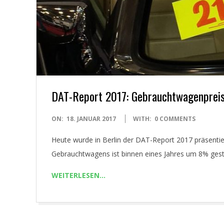
Y
O
U
N
DAT-Report 2017: Gebrauchtwagenpreis
G
2017-
ON:
18. JANUAR 2017
WITH:
0 COMMENTS
T
01-
Heute wurde in Berlin der DAT-Report 2017 präsentiert
18
I
Gebrauchtwagens ist binnen eines Jahres um 8% gesti
WEITERLESEN…
M
E