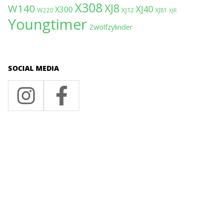
X308
XJ8
W140
XJ40
X300
XJ12
W220
XJ81
XJR
Youngtimer
Zwölfzylinder
SOCIAL MEDIA