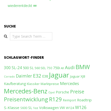
wiederentdeckt 💤
SUCHE
Search
SCHLAGWORT-FINDER
BMW
Audi
300 SL-24
500 SL
750i
560 SEL
750
A8
Jaguar
E32
Daimler
E38
Jaguar XJ8
Corrado
Mercedes
Kaufberatung
Marktpreise
Klassiker
Mercedes-Benz
Preise
Porsche
Opel
Preisentwicklung
R129
Roadtrip
Reimport
W126
S-Klasse
SL
Volkswagen
VW
W124
S600
Test