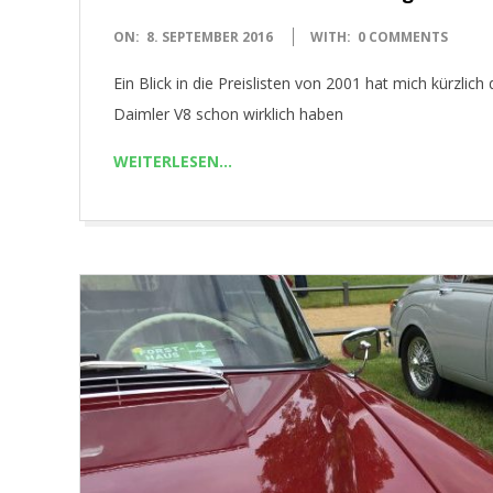
2016-
ON:
8. SEPTEMBER 2016
WITH:
0 COMMENTS
09-
Ein Blick in die Preislisten von 2001 hat mich kürzli
08
Daimler V8 schon wirklich haben
WEITERLESEN…