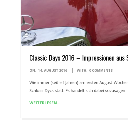
Classic Days 2016 – Impressionen aus 
2016-
ON:
14. AUGUST 2016
WITH:
0 COMMENTS
08-
Wie immer (seit elf Jahren) am ersten August-Wochen
14
Schloss Dyck statt. Es handelt sich dabei sozusagen
WEITERLESEN…