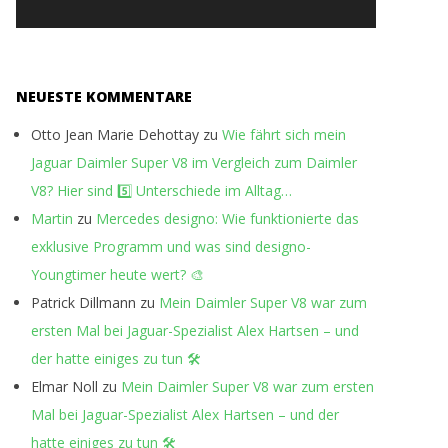
NEUESTE KOMMENTARE
Otto Jean Marie Dehottay
zu
Wie fährt sich mein
Jaguar Daimler Super V8 im Vergleich zum Daimler
V8? Hier sind 5️⃣ Unterschiede im Alltag…
Martin
zu
Mercedes designo: Wie funktionierte das
exklusive Programm und was sind designo-
Youngtimer heute wert? 🎨
Patrick Dillmann
zu
Mein Daimler Super V8 war zum
ersten Mal bei Jaguar-Spezialist Alex Hartsen – und
der hatte einiges zu tun 🛠️
Elmar Noll
zu
Mein Daimler Super V8 war zum ersten
Mal bei Jaguar-Spezialist Alex Hartsen – und der
hatte einiges zu tun 🛠️