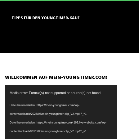
TIPPS FÜR DEN YOUNGTIMER-KAUF
WILLKOMMEN AUF MEIN-YOUNGTIMER.COM!
Video-
Media error: Format(s) not supported or source(s) not found
Player
Datei herunterladen: https://mein-youngtimer.com/wp-
content/uploads/2026/06/mein-youngtimer-clip_V2.mp4?_=1
Datei herunterladen: https://meinyoungtimercom4162.live-website.com/wp-
content/uploads/2026/06/mein-youngtimer-clip_V2.mp4?_=1