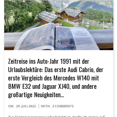
Y
O
U
N
G
Zeitreise ins Auto-Jahr 1991 mit der
T
Urlaubslektüre: Das erste Audi Cabrio, der
erste Vergleich des Mercedes W140 mit
I
BMW E32 und Jaguar XJ40, und andere
M
großartige Neuigkeiten…
E
2022-
ON:
29. JULI 2022
WITH:
2 COMMENTS
07-