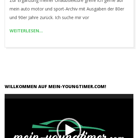
Zur Ergänzung meiner Urlaubslektüre greife ich gerne auf
R
29
mein auto motor und sport-Archiv mit Ausgaben der 80er
und 90er Jahre zurück. Ich suche mir vor
.
WEITERLESEN…
C
O
M
WILLKOMMEN AUF MEIN-YOUNGTIMER.COM!
Video-
Player