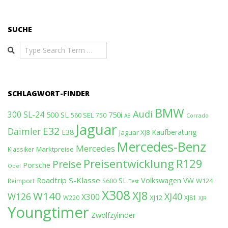
SUCHE
Search
SCHLAGWORT-FINDER
BMW
Audi
300 SL-24
500 SL
750i
560 SEL
750
A8
Corrado
Jaguar
E32
Daimler
E38
Kaufberatung
Jaguar XJ8
Mercedes-Benz
Mercedes
Marktpreise
Klassiker
Preisentwicklung
R129
Preise
Porsche
Opel
Roadtrip
S-Klasse
SL
Volkswagen
VW
W124
Reimport
S600
Test
X308
XJ8
W140
W126
XJ40
X300
XJ12
W220
XJ81
XJR
Youngtimer
Zwölfzylinder