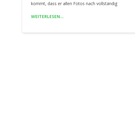
kommt, dass er allen Fotos nach vollständig
R
WEITERLESEN…
.
C
O
M