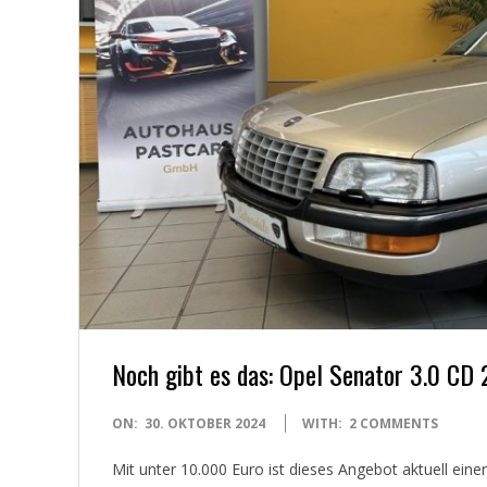
Y
O
U
N
G
T
I
Noch gibt es das: Opel Senator 3.0 CD 2
M
2024-
ON:
30. OKTOBER 2024
WITH:
2 COMMENTS
E
10-
Mit unter 10.000 Euro ist dieses Angebot aktuell ein
30