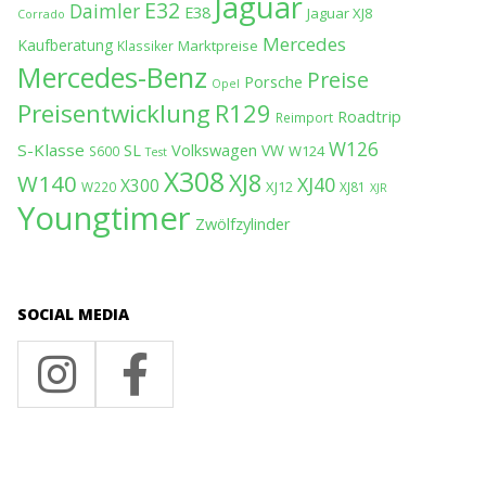
Jaguar
E32
Daimler
E38
Jaguar XJ8
Corrado
Mercedes
Kaufberatung
Marktpreise
Klassiker
Mercedes-Benz
Preise
Porsche
Opel
Preisentwicklung
R129
Roadtrip
Reimport
W126
S-Klasse
SL
Volkswagen
VW
W124
S600
Test
X308
XJ8
W140
XJ40
X300
XJ12
W220
XJ81
XJR
Youngtimer
Zwölfzylinder
SOCIAL MEDIA