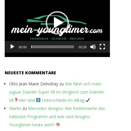
Player
00:00
03:26
NEUESTE KOMMENTARE
Otto Jean Marie Dehottay
zu
Wie fährt sich mein
Jaguar Daimler Super V8 im Vergleich zum Daimler
V8
Hier sind
Unterschiede im Alltag
Martin
zu
Mercedes designo: Wie funktionierte das
exklusive Programm und was sind designo-
Youngtimer heute wert?