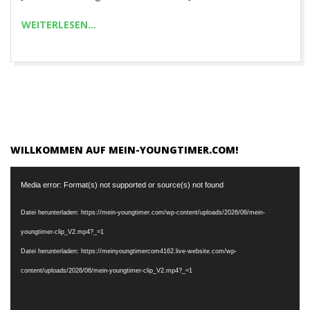
R
WEITERLESEN…
.
C
O
WILLKOMMEN AUF MEIN-YOUNGTIMER.COM!
M
Video-
Media error: Format(s) not supported or source(s) not found
Player
Datei herunterladen: https://mein-youngtimer.com/wp-content/uploads/2026/06/mein-
youngtimer-clip_V2.mp4?_=1
Datei herunterladen: https://meinyoungtimercom4162.live-website.com/wp-
content/uploads/2026/06/mein-youngtimer-clip_V2.mp4?_=1