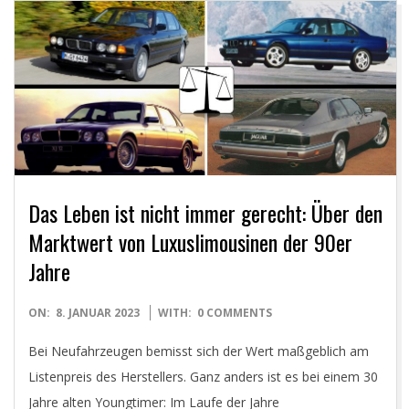
Y
O
U
N
G
Das Leben ist nicht immer gerecht: Über den
T
Marktwert von Luxuslimousinen der 90er
Jahre
I
2023-
ON:
8. JANUAR 2023
WITH:
0 COMMENTS
M
01-
Bei Neufahrzeugen bemisst sich der Wert maßgeblich am
08
E
Listenpreis des Herstellers. Ganz anders ist es bei einem 30
Jahre alten Youngtimer: Im Laufe der Jahre