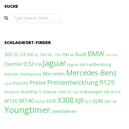
SUCHE
Search
SCHLAGWORT-FINDER
BMW
Audi
300 SL-24
500 SL
750i
560 SEL
750
A8
Corrado
Jaguar
E32
Daimler
E38
Kaufberatung
Jaguar XJ8
Mercedes-Benz
Mercedes
Marktpreise
Klassiker
Preisentwicklung
R129
Preise
Porsche
Opel
Roadtrip
S-Klasse
SL
Volkswagen
VW
W124
Reimport
S600
Test
X308
XJ8
W140
W126
XJ40
X300
XJ12
W220
XJ81
XJR
Youngtimer
Zwölfzylinder