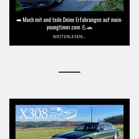
➡️ Mach mit und teile Deine Erfahrungen auf mein-
youngtimer.com 💪🚗
WEITERLESEN...