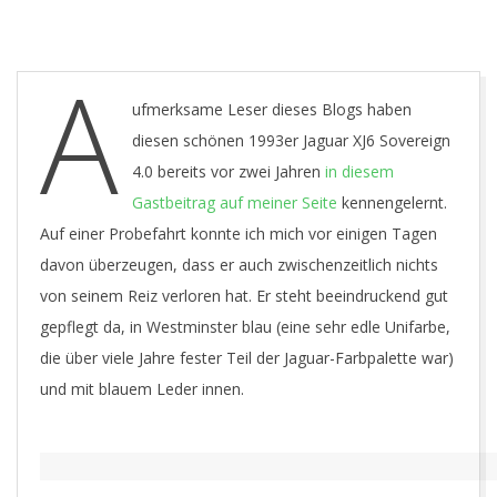
Y
O
A
U
ufmerksame Leser dieses Blogs haben
diesen schönen 1993er Jaguar XJ6 Sovereign
N
4.0 bereits vor zwei Jahren
in diesem
Gastbeitrag auf meiner Seite
kennengelernt.
G
Auf einer Probefahrt konnte ich mich vor einigen Tagen
davon überzeugen, dass er auch zwischenzeitlich nichts
T
von seinem Reiz verloren hat. Er steht beeindruckend gut
I
gepflegt da, in Westminster blau (eine sehr edle Unifarbe,
die über viele Jahre fester Teil der Jaguar-Farbpalette war)
M
und mit blauem Leder innen.
E