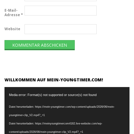
E-Mail-
Adresse
*
Website
WILLKOMMEN AUF MEIN-YOUNGTIMER.COM!
Video-
Media error: Format(s) not supported or source(s) not found
Player
Datei herunterladen: https://mein-youngtimer.com/wp-content/uploads/2026/06/mein-
youngtimer-clip_V2.mp4?_=1
Datei herunterladen: https://meinyoungtimercom4162.live-website.com/wp-
content/uploads/2026/06/mein-youngtimer-clip_V2.mp4?_=1