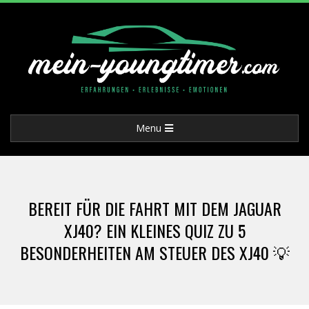
Skip
to
content
M
Primary
Menu
E
Navigation
Menu
I
BEREIT FÜR DIE FAHRT MIT DEM JAGUAR
N
XJ40? EIN KLEINES QUIZ ZU 5
BESONDERHEITEN AM STEUER DES XJ40 💡
-