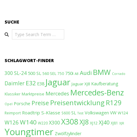
SUCHE
Search
SCHLAGWORT-FINDER
BMW
Audi
300 SL-24
500 SL
750i
560 SEL
750
A8
Corrado
Jaguar
E32
Daimler
E38
Kaufberatung
Jaguar XJ8
Mercedes-Benz
Mercedes
Marktpreise
Klassiker
Preisentwicklung
R129
Preise
Porsche
Opel
Roadtrip
S-Klasse
SL
Volkswagen
VW
W124
Reimport
S600
Test
X308
XJ8
W140
W126
XJ40
X300
XJ12
W220
XJ81
XJR
Youngtimer
Zwölfzylinder