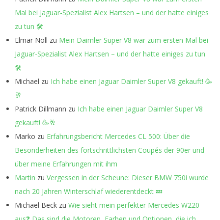
Mal bei Jaguar-Spezialist Alex Hartsen – und der hatte einiges
zu tun 🛠️
Elmar Noll
zu
Mein Daimler Super V8 war zum ersten Mal bei
Jaguar-Spezialist Alex Hartsen – und der hatte einiges zu tun
🛠️
Michael
zu
Ich habe einen Jaguar Daimler Super V8 gekauft! 🥳
🥂
Patrick Dillmann
zu
Ich habe einen Jaguar Daimler Super V8
gekauft! 🥳🥂
Marko
zu
Erfahrungsbericht Mercedes CL 500: Über die
Besonderheiten des fortschrittlichsten Coupés der 90er und
über meine Erfahrungen mit ihm
Martin
zu
Vergessen in der Scheune: Dieser BMW 750i wurde
nach 20 Jahren Winterschlaf wiederentdeckt 💤
Michael Beck
zu
Wie sieht mein perfekter Mercedes W220
aus❓ Das sind die Motoren, Farben und Optionen, die ich