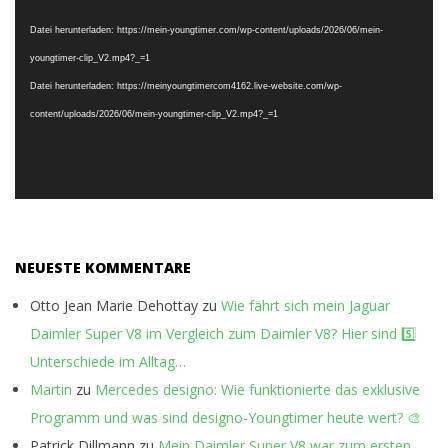
Player
Datei herunterladen: https://mein-youngtimer.com/wp-content/uploads/2026/06/mein-
youngtimer-clip_V2.mp4?_=1
Datei herunterladen: https://meinyoungtimercom4162.live-website.com/wp-
content/uploads/2026/06/mein-youngtimer-clip_V2.mp4?_=1
NEUESTE KOMMENTARE
Otto Jean Marie Dehottay
zu
Wie fährt sich mein Jaguar
Daimler Super V8 im Vergleich zum Daimler V8? Hier sind 5️⃣
Unterschiede im Alltag…
Martin
zu
Mercedes designo: Wie funktionierte das exklusive
Programm und was sind designo-Youngtimer heute wert? 🎨
Patrick Dillmann
zu
Mein Daimler Super V8 war zum ersten