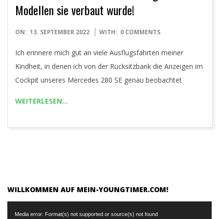
Modellen sie verbaut wurde!
2022-
ON:
13. SEPTEMBER 2022
WITH:
0 COMMENTS
09-
Ich erinnere mich gut an viele Ausflugsfahrten meiner
13
Kindheit, in denen ich von der Rücksitzbank die Anzeigen im
Cockpit unseres Mercedes 280 SE genau beobachtet
WEITERLESEN…
WILLKOMMEN AUF MEIN-YOUNGTIMER.COM!
Video-
Media error: Format(s) not supported or source(s) not found