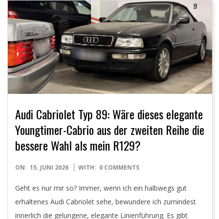
Y
O
U
N
G
Audi Cabriolet Typ 89: Wäre dieses elegante
T
Youngtimer-Cabrio aus der zweiten Reihe die
bessere Wahl als mein R129?
I
2026-
ON:
15. JUNI 2026
WITH:
0 COMMENTS
M
06-
Geht es nur mir so? Immer, wenn ich ein halbwegs gut
15
E
erhaltenes Audi Cabriolet sehe, bewundere ich zumindest
innerlich die gelungene, elegante Linienführung. Es gibt