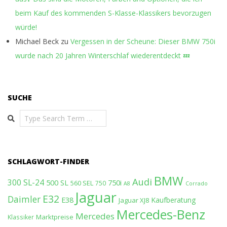
beim Kauf des kommenden S-Klasse-Klassikers bevorzugen
würde!
Michael Beck
zu
Vergessen in der Scheune: Dieser BMW 750i
wurde nach 20 Jahren Winterschlaf wiederentdeckt 💤
SUCHE
Search
SCHLAGWORT-FINDER
BMW
Audi
300 SL-24
500 SL
750i
560 SEL
750
A8
Corrado
Jaguar
E32
Daimler
E38
Kaufberatung
Jaguar XJ8
Mercedes-Benz
Mercedes
Marktpreise
Klassiker