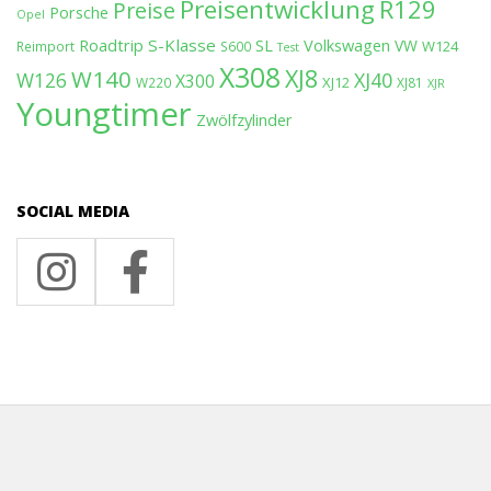
Preisentwicklung
R129
Preise
Porsche
Opel
Roadtrip
S-Klasse
SL
Volkswagen
VW
W124
Reimport
S600
Test
X308
XJ8
W140
W126
XJ40
X300
XJ12
W220
XJ81
XJR
Youngtimer
Zwölfzylinder
SOCIAL MEDIA